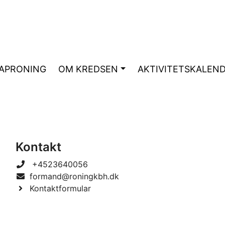
APRONING
OM KREDSEN
AKTIVITETSKALEN
Kontakt
+4523640056
formand@roningkbh.dk
Kontaktformular