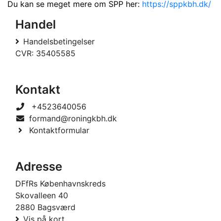
Du kan se meget mere om SPP her:
https://sppkbh.dk/
Handel
Handelsbetingelser
CVR: 35405585
Kontakt
+4523640056
formand@roningkbh.dk
Kontaktformular
Adresse
DFfRs Københavnskreds
Skovalleen 40
2880 Bagsværd
Vis på kort