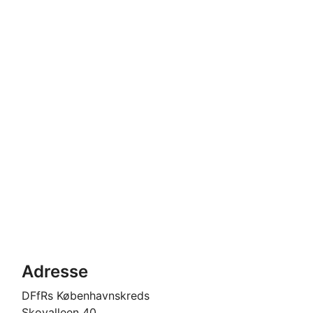
Adresse
DFfRs Københavnskreds
Skovalleen 40