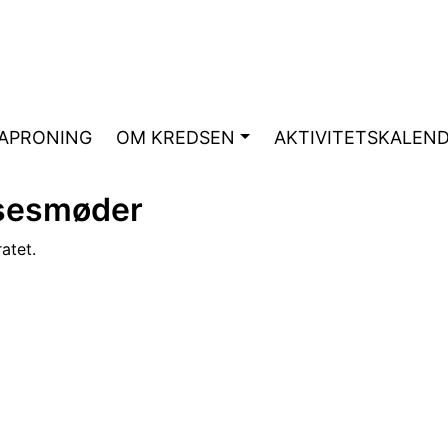
APRONING
OM KREDSEN
AKTIVITETSKALEN
lsesmøder
atet.